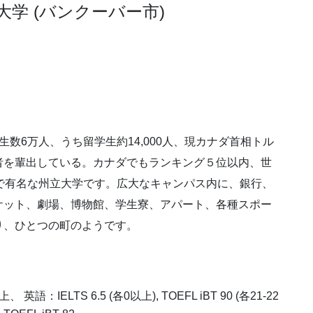
学 (バンクーバー市)
学生数6万人、うち留学生約14,000人、現カナダ首相トル
者を輩出している。カナダでもランキング５位以内、世
で有名な州立大学です。広大なキャンパス内に、銀行、
ケット、劇場、博物館、学生寮、アパート、各種スポー
り、ひとつの町のようです。
IELTS 6.5 (各0以上), TOEFL iBT 90 (各21-22