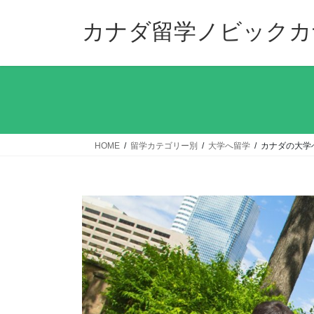
コ
ナ
ン
ビ
カナダ留学ノビックカ
テ
ゲ
ン
ー
ツ
シ
へ
ョ
ス
ン
キ
に
ッ
移
HOME
留学カテゴリー別
大学へ留学
カナダの大学
プ
動