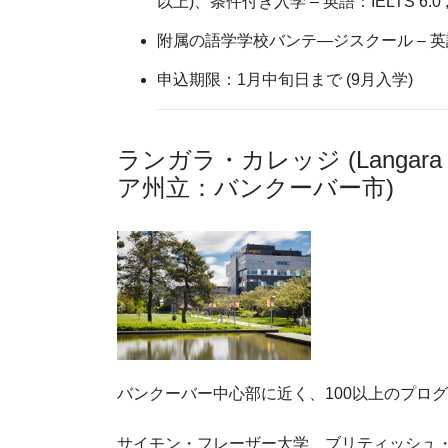
以上)、条件付き入学 – 英語：IELTS 6.0 , T
附属の語学学校バンテ―ジスクール – 英語：IELT
申込期限：1月中旬日まで (9月入学)
ランガラ・カレッジ (Langara
ア州立：バンクーバー市)
バンクーバー中心部に近く、100以上のプロ
サイモン・フレーザー大学、ブリティッシュ