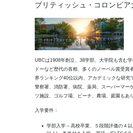
ブリティッシュ・コロンビア大
UBCは1908年創立、38学部、大学院も含む
ドーなど歴代の首相、多くのノーベル賞受賞
界ランキング40位以内、アカデミックな研究
警察署、消防署、病院、薬局、スーパーマー
ツ施設、ゴルフ場、ビーチ、農場、庭園もあ
入学要件：
学部入学 – 高校卒業、５段階評価の４以上、 英語：