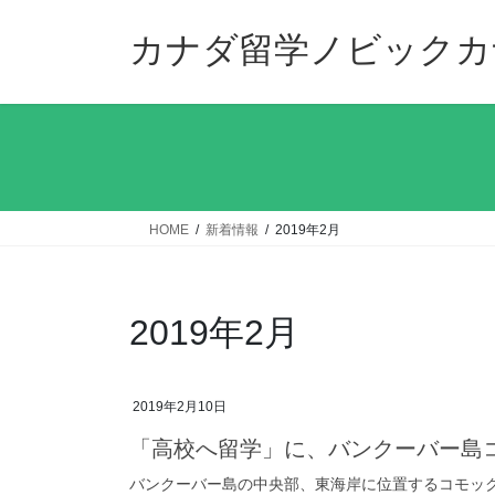
コ
ナ
ン
ビ
カナダ留学ノビックカ
テ
ゲ
ン
ー
ツ
シ
へ
ョ
ス
ン
キ
に
ッ
移
HOME
新着情報
2019年2月
プ
動
2019年2月
2019年2月10日
「高校へ留学」に、バンクーバー島
バンクーバー島の中央部、東海岸に位置するコモッ